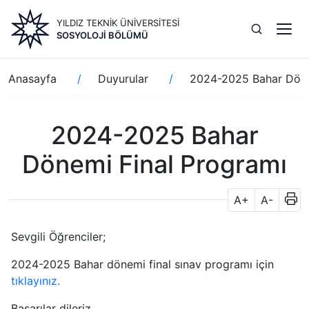
Ana
YILDIZ TEKNİK ÜNİVERSİTESİ
içeriğe
SOSYOLOJI BÖLÜMÜ
atla
Sayfa
Anasayfa
Duyurular
2024-2025 Bahar Döne
yolu
2024-2025 Bahar
Dönemi Final Programı
A+
A-
Sevgili Öğrenciler;
2024-2025 Bahar dönemi final sınav programı için
tıklayınız.
Başarılar dileriz.