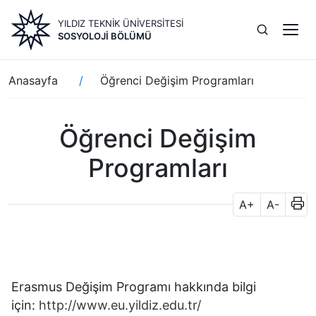
Ana
YILDIZ TEKNİK ÜNİVERSİTESİ
içeriğe
SOSYOLOJI BÖLÜMÜ
atla
Sayfa
Anasayfa
Öğrenci Değişim Programları
yolu
Öğrenci Değişim
Programları
A+
A-
Erasmus Değişim Programı hakkında bilgi
için:
http://www.eu.yildiz.edu.tr/