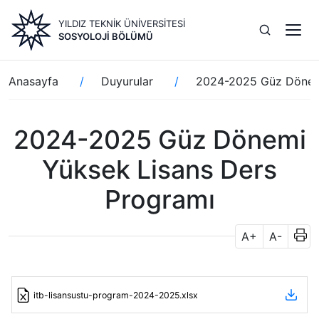
Ana
YILDIZ TEKNİK ÜNİVERSİTESİ
içeriğe
SOSYOLOJI BÖLÜMÜ
atla
Sayfa
Anasayfa
Duyurular
2024-2025 Güz Dönemi
yolu
2024-2025 Güz Dönemi
Yüksek Lisans Ders
Programı
A+
A-
itb-lisansustu-program-2024-2025.xlsx