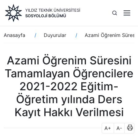
Ana
YILDIZ TEKNİK ÜNİVERSİTESİ
içeriğe
SOSYOLOJI BÖLÜMÜ
atla
Sayfa
Anasayfa
Duyurular
Azami Öğrenim Süresin
yolu
Azami Öğrenim Süresini
Tamamlayan Öğrencilere
2021-2022 Eğitim-
Öğretim yılında Ders
Kayıt Hakkı Verilmesi
A+
A-