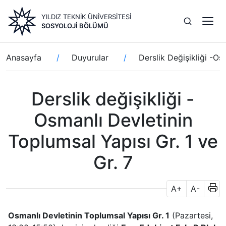
Ana
YILDIZ TEKNİK ÜNİVERSİTESİ
içeriğe
SOSYOLOJI BÖLÜMÜ
atla
Sayfa
Anasayfa
Duyurular
Derslik Değişikliği -Os
yolu
Derslik değişikliği -
Osmanlı Devletinin
Toplumsal Yapısı Gr. 1 ve
Gr. 7
A+
A-
Osmanlı Devletinin Toplumsal Yapısı Gr. 1
(Pazartesi,