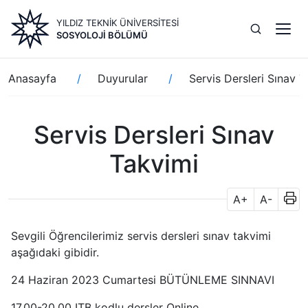
Ana
YILDIZ TEKNİK ÜNİVERSİTESİ
içeriğe
SOSYOLOJI BÖLÜMÜ
atla
Sayfa
Anasayfa
Duyurular
Servis Dersleri Sınav T
yolu
Servis Dersleri Sınav
Takvimi
A+
A-
Sevgili Öğrencilerimiz servis dersleri sınav takvimi
aşağıdaki gibidir.
24 Haziran 2023 Cumartesi BÜTÜNLEME SINNAVI
17.00-20.00 ITB kodlu dersler Online