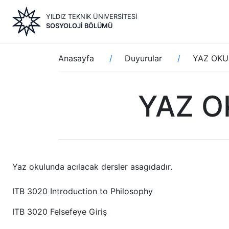
Ana
YILDIZ TEKNİK ÜNİVERSİTESİ
içeriğe
SOSYOLOJI BÖLÜMÜ
atla
Sayfa
Anasayfa
Duyurular
YAZ OKU
yolu
YAZ O
Yaz okulunda acılacak dersler asagıdadır.
ITB 3020
Introduction to Philosophy
ITB 3020 Felsefeye Giriş