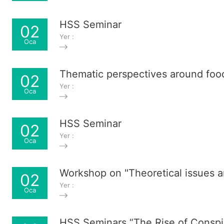
HSS Seminar
02
Yer :
Oca
Thematic perspectives around foo
02
Yer :
Oca
HSS Seminar
02
Yer :
Oca
Workshop on "Theoretical issues a
02
Yer :
Oca
HSS Seminars “The Rise of Conspir