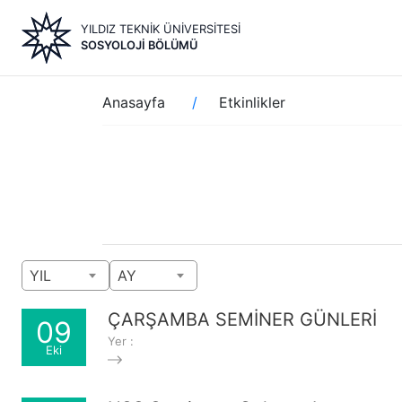
Ana
YILDIZ TEKNİK ÜNİVERSİTESİ
içeriğe
SOSYOLOJI BÖLÜMÜ
atla
Sayfa
Anasayfa
Etkinlikler
yolu
YIL
AY
ÇARŞAMBA SEMİNER GÜNLERİ
09
Yer :
Eki